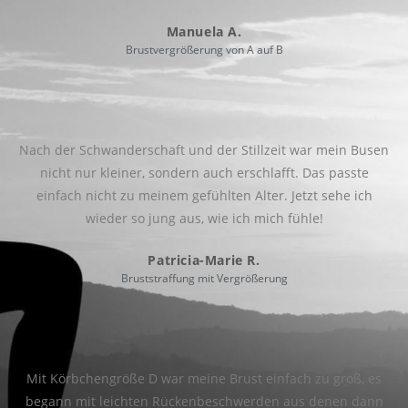
Manuela A.
Brustvergrößerung von A auf B
Nach der Schwanderschaft und der Stillzeit war mein Busen
nicht nur kleiner, sondern auch erschlafft. Das passte
einfach nicht zu meinem gefühlten Alter. Jetzt sehe ich
wieder so jung aus, wie ich mich fühle!
Patricia-Marie R.
Bruststraffung mit Vergrößerung
Mit Körbchengröße D war meine Brust einfach zu groß, es
begann mit leichten Rückenbeschwerden aus denen dann