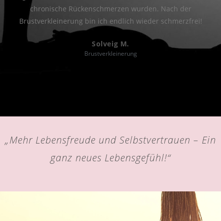
chronische Rückenschmerzen wurden. Nach der
Brustverkleinerung bin ich endlich wieder schmerzfrei!
Solveig M.
Brustverkleinerung
„Mehr Lebensfreude und Selbstvertrauen – Ein
ganz neues Lebensgefühl!“