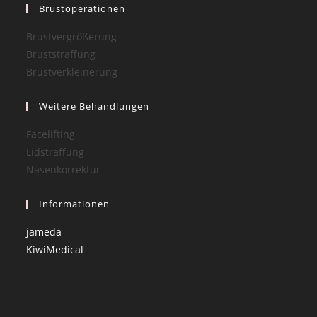
Brustoperationen
Brustvergrößerung
Bruststraffung
Brustverkleinerung
Weitere Behandlungen
Facelifting
Lidstraffung
Nasenkorrektur
Informationen
jameda
KiwiMedical